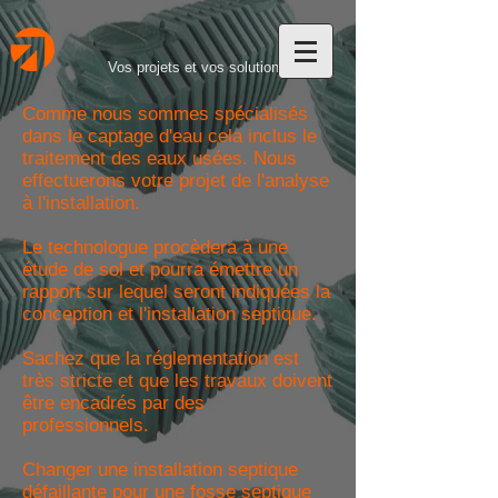
Vos projets et vos solutions
Comme nous sommes spécialisés
dans le captage d'eau cela inclus le
traitement des eaux usées. Nous
effectuerons votre projet de l'analyse
à l'installation.​
Le technologue procèdera à une
étude de sol et pourra émettre un
rapport sur lequel seront indiquées la
conception et l'installation septique.
Sachez que la réglementation est
très stricte et que les travaux doivent
être encadrés par des
professionnels.
Changer une installation septique
défaillante pour une fosse septique